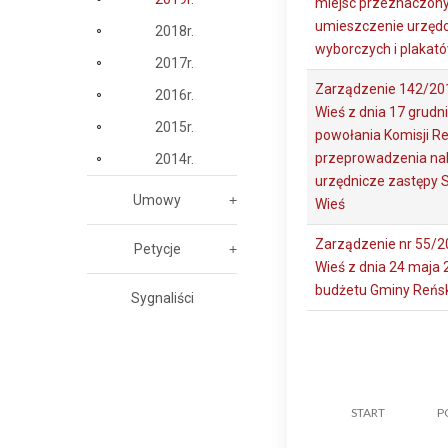
miejsc przeznaczony
umieszczenie urzęd
2018r.
wyborczych i plakat
2017r.
Zarządzenie 142/20
2016r.
Wieś z dnia 17 grudni
2015r.
powołania Komisji Re
przeprowadzenia na
2014r.
urzędnicze zastępy 
Umowy
Wieś
Zarządzenie nr 55/2
Petycje
Wieś z dnia 24 maja 
budżetu Gminy Reńsk
Sygnaliści
START
P