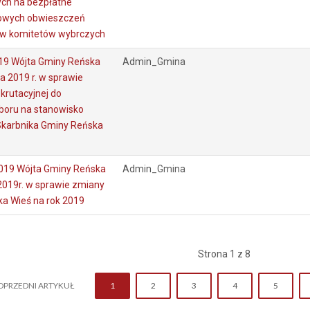
ch na bezpłatne
owych obwieszczeń
ów komitetów wybrczych
19 Wójta Gminy Reńska
Admin_Gmina
a 2019 r. w sprawie
krutacyjnej do
boru na stanowisko
Skarbnika Gminy Reńska
019 Wójta Gminy Reńska
Admin_Gmina
2019r. w sprawie zmiany
a Wieś na rok 2019
Strona 1 z 8
OPRZEDNI ARTYKUŁ
1
2
3
4
5